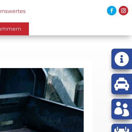
enswertes
nummern


