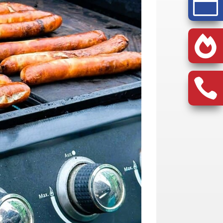


