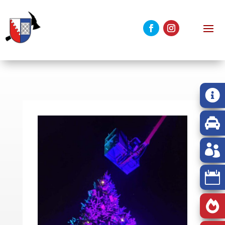




